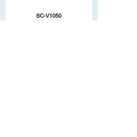
SC-V1050
オリジナルグッズ制作をオンデマンドで。さ
まざまな素材にプリント可能なUVインク搭
載プリンター
標準価格
1089,000円(税込)
詳細を見る