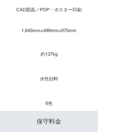
主な用途
CAD図面／POP・ポスター印刷
本体寸法
1,645mm×499mm×975mm
重量
約137kg
インク種類
水性顔料
​色数
6色
​保守料金
保守１年 / 年間保守