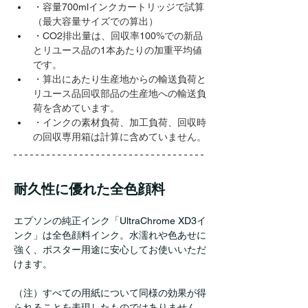
・容量700mlインクカートリッジで試算
（最大容量サイズでの算出）
・CO2排出量は、回収率100%での新品
とリユース品の1本あたりの加重平均値
です。
・算出にあたり生産地からの輸送負荷と
リユース品回収部品の生産地への輸送負
荷を含めています。
・インクの素材負荷、加工負荷、回収時
の回収専用箱は計算に含めていません。
耐久性に優れた全色顔料
エプソンの純正インク「UltraChrome XD3イ
ンク」は全色顔料インク。水濡れや色あせに
強く、ポスター用途に安心してお使いいただ
けます。
（注）すべての用紙について同様の効果が得
られることを表現したものではありません。