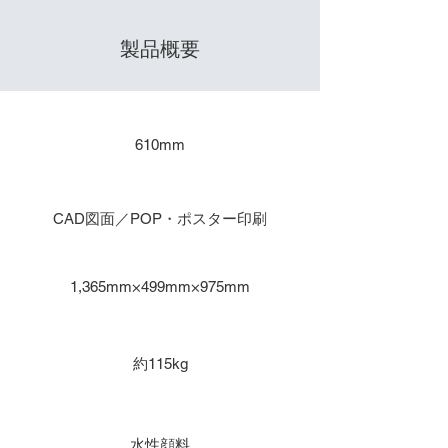
製品概要
​出力サイズ
610mm
主な用途
CAD図面／POP・ポスター印刷
本体寸法
1,365mm×499mm×975mm
重量
約115kg
インク種類
水性顔料