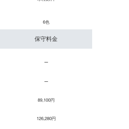
​色数
6色
​保守料金
保守１年 / 年間保守
ー
保守２年
ー
保守３年
89,100円
保守４年
126,280円
保守５年