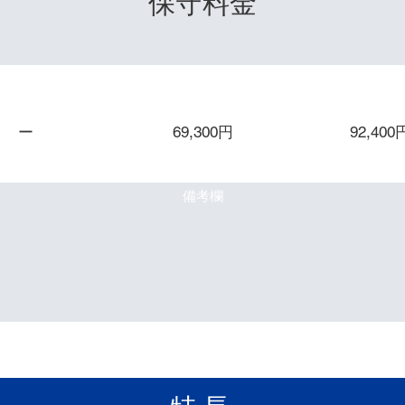
​保守料金
保守２年
保守３年
保守４
ー
69,300円
92,400
備考欄