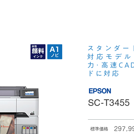
ンターを探す
What's New
選ばれる3つの理由
​コラム
スタンダー
対応モデル
力･高速C
ドに対応
SC-T3455
297,
標準価格