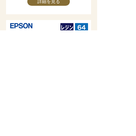
詳細を見る
SC-R5050L
環境に配慮したレジンインクで屋内から屋外
まで幅広い用途で活躍