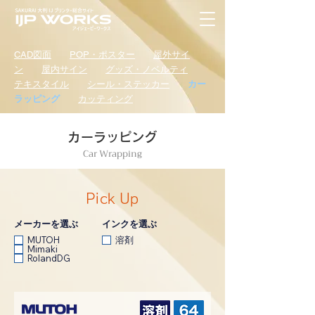
CAD図面
POP・ポスター
屋外サイ
ン
屋内サイン
グッズ・ノベルティ
テキスタイル
シール・ステッカー
カー
ラッピング
カッティング
カーラッピング
Car Wrapping
Pick Up
メーカーを選ぶ
インクを選ぶ
MUTOH
溶剤
Mimaki
RolandDG