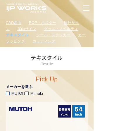
CAD図面
POP・ポスター
屋外サイ
ン
屋内サイン
グッズ・ノベルティ
テキスタイル
シール・ステッカー
カー
ラッピング
カッティング
テキスタイル
Textile
Pick Up
メーカーを選ぶ
MUTOH
Mimaki