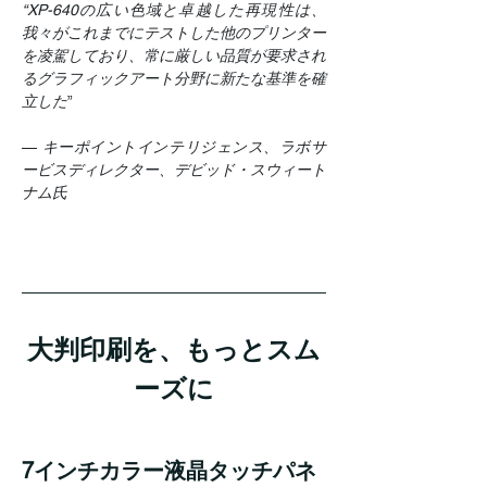
“XP-640の広い色域と卓越した再現性は、
我々がこれまでにテストした他のプリンター
を凌駕しており、常に厳しい品質が要求され
るグラフィックアート分野に新たな基準を確
立した
”
—
 キーポイントインテリジェンス、ラボサ
ービスディレクター、デビッド・スウィート
ナム氏
大判印刷を、もっとスム
ーズに
7インチカラー液晶タッチパネ