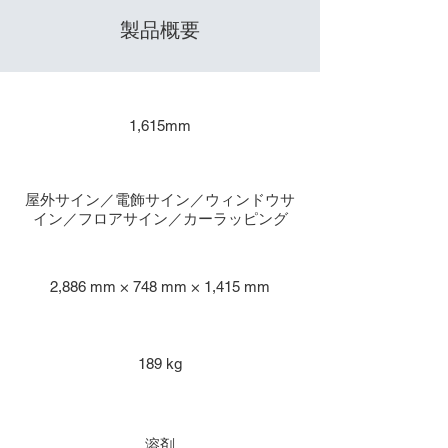
製品概要
​出力サイズ
1,615mm
主な用途
屋外サイン／電飾サイン／ウィンドウサ
イン／フロアサイン／カーラッピング
本体寸法
2,886 mm × 748 mm × 1,415 mm
重量
189 kg
インク種類
溶剤