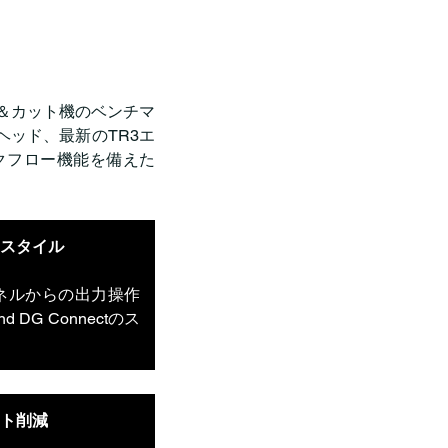
ト＆カット機のベンチマ
ヘッド、最新のTR3エ
クフロー機能を備えた
スタイル
ネルからの出力操作
d DG Connectのス
。
ト削減