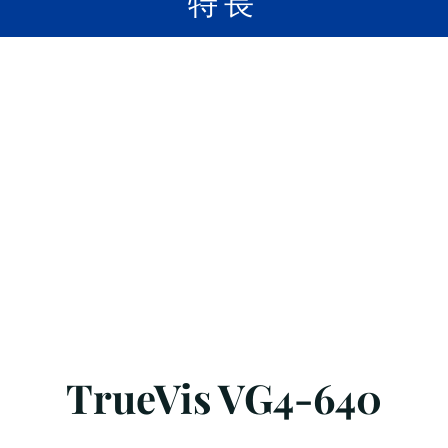
​特長
TrueVis VG4-640