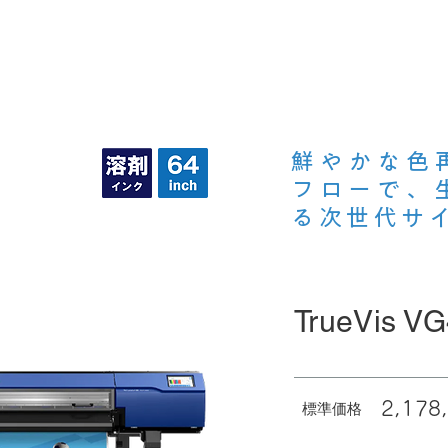
ンターを探す
What's New
選ばれる3つの理由
​コラム
鮮やかな色
フローで、
る次世代サ
TrueVis V
2,17
標準価格