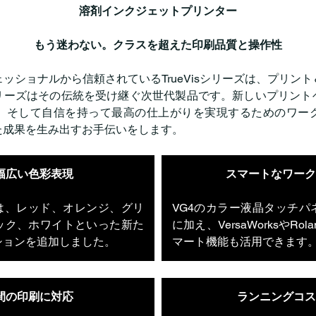
溶剤インクジェットプリンター
もう迷わない。クラスを超えた印刷品質と操作性
ッショナルから信頼されているTrueVisシリーズは、プリン
リーズはその伝統を受け継ぐ次世代製品です。新しいプリント
、そして自信を持って最高の仕上がりを実現するためのワー
た成果を生み出すお手伝いをします。
幅広い色彩表現
スマートなワーク
クは、レッド、オレンジ、グリ
VG4のカラー液晶タッチパ
ック、ホワイトといった新た
に加え、VersaWorksやRolan
ションを追加しました。
マート機能も活用できます
間の印刷に対応
ランニングコス