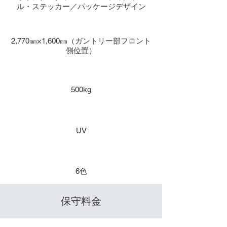
ル・ステッカー／パッケージデザイン
本体寸法
2,770㎜×1,600㎜（ガントリー部フロント
側位置）
重量
500kg
インク種類
UV
​色数
6色
​保守料金
保守１年 / 年間保守