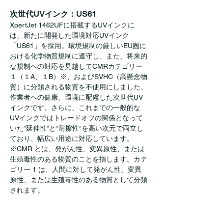
次世代UVインク：US61
XpertJet 1462UFに搭載するUVインクに
は、新たに開発した環境対応UVインク
「US61」を採用。環境規制の厳しいEU圏に
おける化学物質規制に遵守し、また、将来的
な規制への対応を見越してCMRカテゴリー
１（１A、１B）※、およびSVHC（高懸念物
質）に分類される物質を不使用にしました。
作業者への健康、環境に配慮した次世代UV
インクです。さらに、これまでの一般的な
UVインクではトレードオフの関係となって
いた”延伸性”と”耐擦性”を高い次元で両立し
ており、幅広い用途に対応しています。
※CMR とは、発がん性、変異原性、または
生殖毒性のある物質のことを指します。カテ
ゴリー 1 は、人間に対して発がん性、変異
原性、または生殖毒性のある物質として分類
されます。