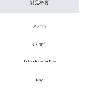
製品概要
​出力サイズ
610 mm
主な用途
切り文字
本体寸法
950㎜×486㎜×412㎜
重量
18kg
インク種類