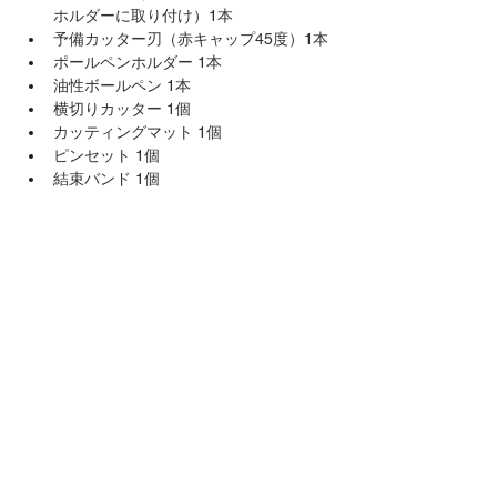
ホルダーに取り付け）1本
予備カッター刃（赤キャップ45度）1本
ポールペンホルダー 1本
油性ボールペン 1本
横切りカッター 1個
カッティングマット 1個
ピンセット 1個
結束バンド 1個
ValueCut専用カッティングソフトウェアを
標準添付
FlexiSTARTER ValuCut Edition
＊対応OS：Windows 10,11（64 bit 推奨）