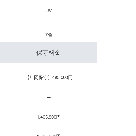
UV
​色数
7色
​保守料金
保守１年 / 年間保守
【年間保守】495,000円
保守２年
ー
保守３年
1,405,800円
保守４年