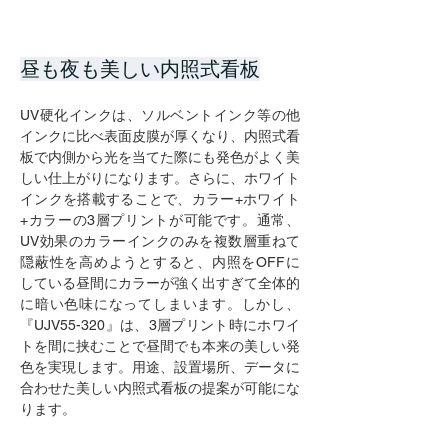
昼も夜も美しい内照式看板
UV硬化インクは、ソルベントインク等の他
インクに比べ表面皮膜が厚くなり、内照式看
板で内側から光を当てた際にも発色がよく美
しい仕上がりになります。さらに、ホワイト
インクを搭載することで、カラー+ホワイト
+カラーの3層プリントが可能です。通常、
UV効果のカラーインクのみを複数層重ねて
隠蔽性を高めようとすると、内照をOFFに
している昼間にカラーが強く出すぎて全体的
に暗い色味になってしまいます。しかし、
『UJV55-320』は、3層プリント時にホワイ
トを間に挟むことで昼間でも本来の美しい発
色を実現します。用途、設置場所、データに
合わせた美しい内照式看板の提案が可能にな
ります。