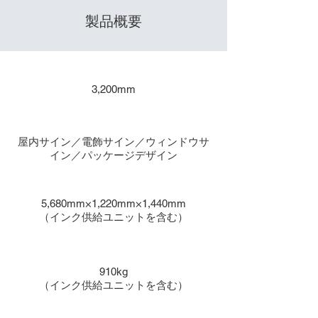
製品概要
​出力サイズ
3,200mm
主な用途
屋内サイン／電飾サイン／ウィンドウサ
イン／パッケージデザイン
本体寸法
5,680mm×1,220mm×1,440mm
（インク供給ユニットを含む）
重量
910kg
（インク供給ユニットを含む）
インク種類