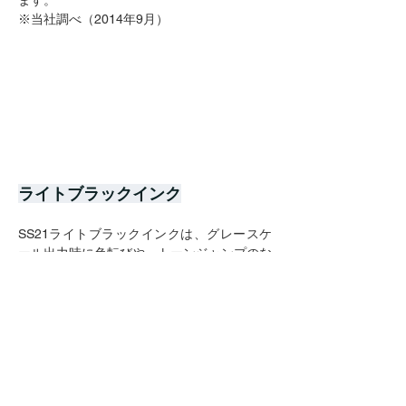
ます。
※当社調べ（2014年9月）
ライトブラックインク
SS21ライトブラックインクは、グレースケ
ール出力時に色転びや、トーンジャンプのな
いグレーバランスを実現します。モノクロデ
ータの忠実な色再現や、スムーズなグラデー
ション表現が可能になります。