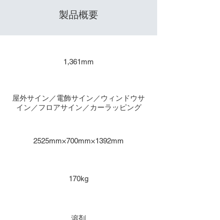
製品概要
​出力サイズ
1,361mm
主な用途
屋外サイン／電飾サイン／ウィンドウサ
イン／フロアサイン／カーラッピング
本体寸法
2525mm×700mm×1392mm
重量
170kg
インク種類
溶剤