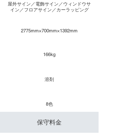
屋外サイン／電飾サイン／ウィンドウサ
イン／フロアサイン／カーラッピング
本体寸法
2775mm×700mm×1392mm
重量
166kg
インク種類
溶剤
​色数
8色
​保守料金
保守１年 / 年間保守