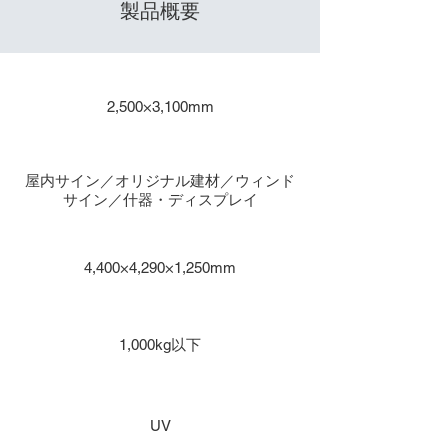
製品概要
​出力サイズ
2,500×3,100mm
主な用途
屋内サイン／オリジナル建材／ウィンド
サイン／什器・ディスプレイ
本体寸法
4,400×4,290×1,250mm
重量
1,000kg以下
インク種類
UV