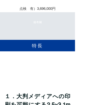
保守５年
点検 有）3,696,000円
備考欄
​特長
１．大判メディアへの印
刷を可能にする2.5×3.1m