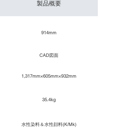
製品概要
​出力サイズ
914mm
主な用途
CAD図面
本体寸法
1,317mm×605mm×932mm
重量
35.4kg
インク種類
水性染料＆水性顔料(K/Mk)