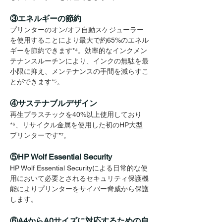
③エネルギーの節約
プリンターのオン/オフ自動スケジューラー
を使用することにより最大で約65%のエネル
ギーを節約できます
*⁴
。効率的なインクメン
テナンスルーチンにより、インクの無駄を最
小限に抑え、メンテナンスの手間を減らすこ
とができます
*⁵
。
④サステナブルデザイン
再生プラスチックを40%以上使用しており
*⁶
、リサイクル金属を使用した初のHP大型
プリンターです
*⁷
。
⑤HP Wolf Essential Security
HP Wolf Essential Securityによる日常的な使
用において必要とされるセキュリティ保護機
能によりプリンターをサイバー脅威から保護
します。
⑥A4からA0サイズに対応するための自