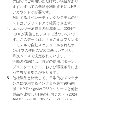
の国ではご利用いただけない場合があり
ます。すべての機能を利用するにはHP
アカウントが必要です。
対応するオペレーティングシステムのリ
ストはアプリストアで確認できます。
エネルギー消費量の削減率は、2024年
にHPが実施したテストに基づいていま
す。このデータは、さまざまなプリンタ
ーモデルで自動スケジュールされたオ
ン/オフの使用の実装に基づいており、
月次ベースで測定されています。
実際の節約額は、特定の使用パターン、
プリンターモデル、および環境条件によ
って異なる場合があります。
他社製品と比較して、日常的なメンテナ
ンスに使用するインク量を最大96%削
減。HP DesignJet T650 シリーズと他社
製品を比較したHPの社内テスト（2024
年6月）の結果に基づき、プリントヘッ
ドの定期クリーニング中に使用されるイ
ンク量について比較しました。
再生プラスチックの割合が、プラスチッ