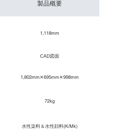
製品概要
​出力サイズ
1,118mm
主な用途
CAD図面
本体寸法
1,802mm✕695mm✕998mm
重量
72kg
インク種類
水性染料＆水性顔料(K/Mk)