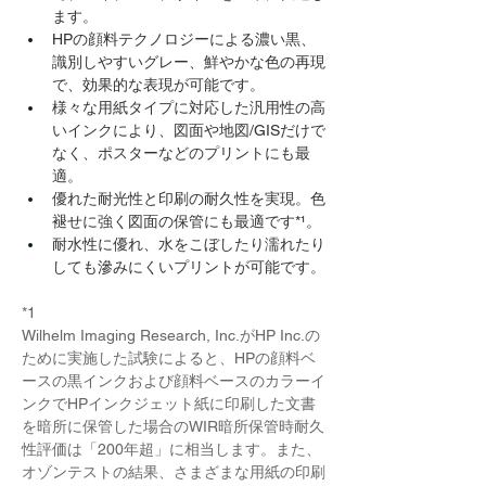
ます。
HPの顔料テクノロジーによる濃い黒、
識別しやすいグレー、鮮やかな色の再現
で、効果的な表現が可能です。
様々な用紙タイプに対応した汎用性の高
いインクにより、図面や地図/GISだけで
なく、ポスターなどのプリントにも最
適。
優れた耐光性と印刷の耐久性を実現。色
褪せに強く図面の​保管にも最適です*¹​。
耐水性に優れ、水をこぼしたり濡れたり
しても滲みにくいプリントが可能です。
*1
Wilhelm Imaging Research, Inc.がHP Inc.の
ために実施した試験によると、HPの顔料ベ
ースの黒インクおよび顔料ベースのカラーイ
ンクでHPインクジェット紙に印刷した文書
を暗所に保管した場合のWIR暗所保管時耐久
性評価は「200年超」に相当します。また、
オゾンテストの結果、さまざまな用紙の印刷