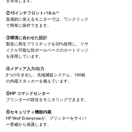
を実現します。
②
15インチフロントパネル
*
²
直感的に使えるモニターでは、ワンクリック
で簡単に操作できます。
③
環境に合わせた設計
製造に再生プラスチックを33%使用し、リサ
イクル可能な段ボールベースのカートリッジ
を採用しています。
④
メディア入力/出力
2つの引き出し、先端捕捉システム、100枚
の内蔵スタッカーを備えています。
⑤
HP コマンドセンター
プリンターの状況をモニタリングできます。
⑥
セキュリティ機能内蔵
HP Wolf Enterpriseが、プリンターをサイバ
ー脅威から保護します。