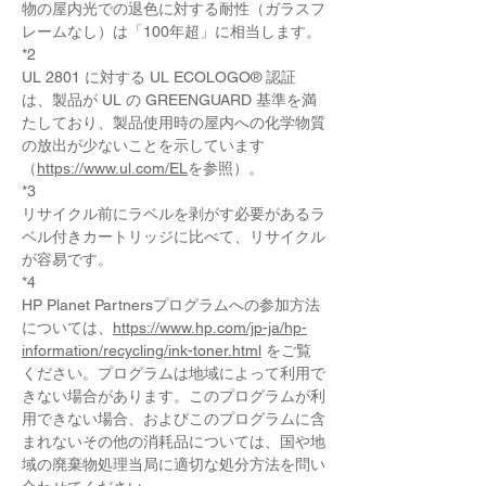
物の屋内光での退色に対する耐性（ガラスフ
レームなし）は「100年超」に相当します。
*2
UL 2801 に対する UL ECOLOGO® 認証
は、製品が UL の GREENGUARD 基準を満
たしており、製品使用時の屋内への化学物質
の放出が少ないことを示しています
（
https://www.ul.com/EL
を参照）。
*3
リサイクル前にラベルを剥がす必要があるラ
ベル付きカートリッジに比べて、リサイクル
が容易です。
*4
HP Planet Partnersプログラムへの参加方法
については、
https://www.hp.com/jp-ja/hp-
information/recycling/ink-toner.html
 をご覧
ください。プログラムは地域によって利用で
きない場合があります。このプログラムが利
用できない場合、およびこのプログラムに含
まれないその他の消耗品については、国や地
域の廃棄物処理当局に適切な処分方法を問い