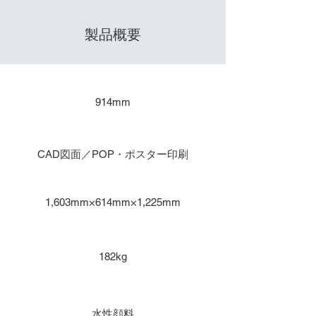
製品概要
​出力サイズ
914mm
主な用途
CAD図面／POP・ポスター印刷
本体寸法
1,603mm×614mm×1,225mm
重量
182kg
インク種類
水性顔料